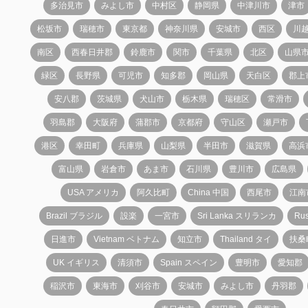
多治見市
みよし市
中村区
静岡県
中津川市
津市
松坂市
瑞穂市
東京都
神奈川県
安城市
西区
川
南区
西春日井郡
鈴鹿市
関市
千葉県
北区
山県
緑区
長野県
可児市
知多郡
岡山県
天白区
郡上
安八郡
茨城県
犬山市
栃木県
瑞穂区
常滑市
羽島郡
大阪府
蒲郡市
京都府
守山区
瀬戸市
港区
幸田町
兵庫県
山梨県
半田市
滋賀県
高浜
富山県
岩倉市
あま市
石川県
豊川市
広島県
USA アメリカ
阿久比町
China 中国
西尾市
江南
Brazil ブラジル
設楽
一宮市
Sri Lanka スリランカ
Ru
日進市
Vietnam ベトナム
知立市
Thailand タイ
扶桑
UK イギリス
清須市
Spain スペイン
豊明市
愛知郡
稲沢市
東海市
刈谷市
安城市
みよし市
丹羽郡