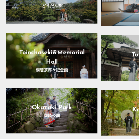
どうだん亭
Toinchaseki&Memorial
To
Hall
桐蔭茶席＆記念館
Okazaki Park
Ko
岡崎公園