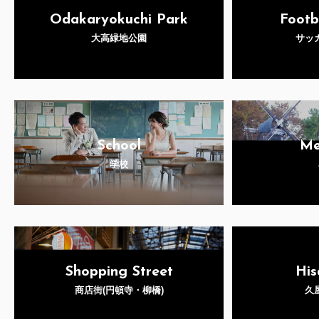
Odakaryokuchi Park
Footb
大高緑地公園
サッ
School
Me
学校
Shopping Street
His
商店街(円頓寺・柳橋)
久