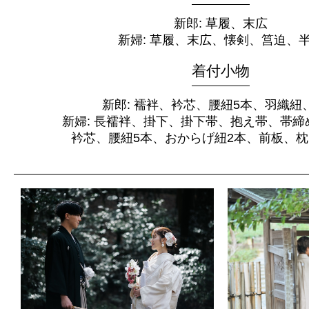
新郎: 草履、末広
新婦: 草履、末広、懐剣、筥迫、
着付小物
新郎: 襦袢、衿芯、腰紐5本、羽織紐
新婦: 長襦袢、掛下、掛下帯、抱え帯、帯締
衿芯、腰紐5本、おからげ紐2本、前板、