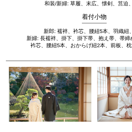
和装/新婦: 草履、末広、懐剣、筥迫
着付小物
新郎: 襦袢、衿芯、腰紐5本、羽織紐
新婦: 長襦袢、掛下、掛下帯、抱え帯、帯締
衿芯、腰紐5本、おからげ紐2本、前板、