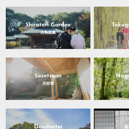
Shiratori Garden
Tokug
白鳥庭園
Sosetsuan
Nago
宗節庵
Doudantei
R