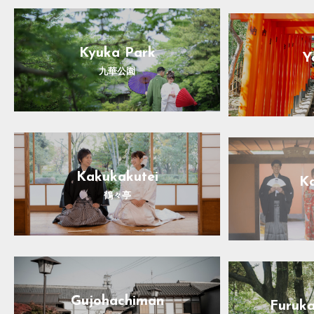
Kyuka Park
Y
九華公園
Kakukakutei
Ka
鶴々亭
Gujohachiman
Furuk