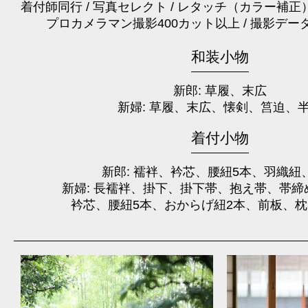
着付師同行 / 写真セレクト / レタッチ（カラー補正
プロカメラマン撮影400カット以上 / 撮影デー
和装小物
新郎: 草履、末広
新婦: 草履、末広、懐剣、筥迫、
着付小物
新郎: 襦袢、衿芯、腰紐5本、羽織紐
新婦: 長襦袢、掛下、掛下帯、抱え帯、帯締
衿芯、腰紐5本、おからげ紐2本、前板、