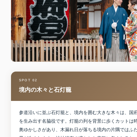
SPOT 02
境内の木々と石灯籠
参道沿いに並ぶ石灯籠と、境内を囲む大きな木々は、国
を生み出す名脇役です。灯籠の列を背景に歩くカットは
奥ゆかしさがあり、木漏れ日が落ちる境内の片隅ではふ