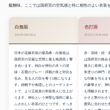
醍醐味。ここでは国府宮の空気感と特に相性のよい衣装
白無垢
色打掛
SHIROMUKU
IROUCHIKAKE
日本の花嫁衣装の最高峰・白無垢は、
赤・深緑・紺・
国府宮の荘厳な空間と最も格調高く響
は国府宮の格あ
き合います。純白が神社の木々の深
最大に発揮しま
緑・石畳のグレー・拝殿の朱と対比を
朱塗りの神門・
生み、見る人の目を奪う1枚になりま
な印象を与えま
す。綿帽子や角隠しとのコーディネー
の豪華さが、神
トで、より正統派の和装美人に仕上が
も増幅されます
ります。神社という神聖な場所に最も
かさと艶やかさ
ふさわしい衣装のひとつです。すっき
囲気に合わせた