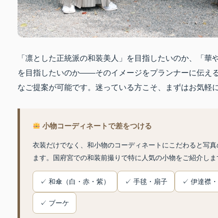
「凛とした正統派の和装美人」を目指したいのか、「華
を目指したいのか——そのイメージをプランナーに伝え
なご提案が可能です。迷っている方こそ、まずはお気軽
小物コーディネートで差をつける
衣装だけでなく、和小物のコーディネートにこだわると写真
ます。国府宮での和装前撮りで特に人気の小物をご紹介しま
✓ 和傘（白・赤・紫）
✓ 手毬・扇子
✓ 伊達襟
✓ ブーケ