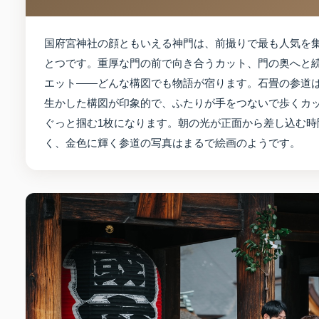
国府宮神社の顔ともいえる神門は、前撮りで最も人気を
とつです。重厚な門の前で向き合うカット、門の奥へと
エット——どんな構図でも物語が宿ります。石畳の参道
生かした構図が印象的で、ふたりが手をつないで歩くカ
ぐっと掴む1枚になります。朝の光が正面から差し込む時
く、金色に輝く参道の写真はまるで絵画のようです。