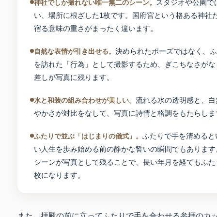
スタジオや公園で
神社でしか撮れない唯一無二のシーン。
い、場所に根ざした1枚です。国府宮という格ある神社
宿る意味の重さがまったく違います。
決められたポーズではなく、ふ
自然な表情が引き出せる。
を訪れた「行為」として撮影するため、ぎこちなさがな
差しが写真に残ります。
流れる水の透明感と、白
水と和装の組み合わせが美しい。
やかさが対比をなして、写真に詩情と格調をもたらしま
ふたりで手を清めると
ふたりで並ぶ「はじまりの儀式」。
い人生を歩み始める前の静かな誓いの瞬間でもあります
シーンが写真として残ることで、長い年月を経てもふた
枚になります。
また、拝殿の前に立ってふたりで手を合わせる参拝のカ