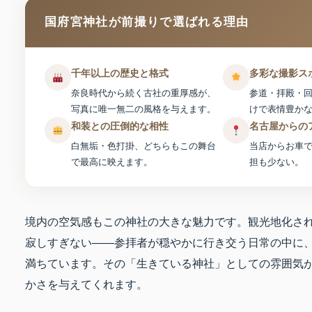
国府宮神社が前撮りで選ばれる理由
千年以上の歴史と格式
多彩な撮影ス
奈良時代から続く古社の重厚感が、
参道・拝殿・
写真に唯一無二の風格を与えます。
けで表情豊か
和装との圧倒的な相性
名古屋からの
白無垢・色打掛、どちらもこの舞台
当店からお車で
で最高に映えます。
担も少ない。
境内の空気感もこの神社の大きな魅力です。観光地化さ
寂しすぎない——参拝者が穏やかに行き交う日常の中に
満ちています。その「生きている神社」としての雰囲気
かさを与えてくれます。