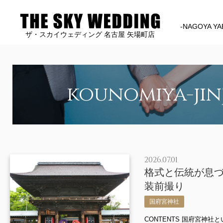
-NAGOYA YA
ザ・スカイウェディング 名古屋 矢場町店
kounomiya-jin
2026.07.01
格式と伝統が息
装前撮り
国府宮神社
CONTENTS 国府宮神