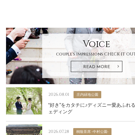
Voice
couple's impressions
CHECK IT OUT
READ MORE
2026.08.01
庄内緑地公園
“好き”をカタチに♪ディズニー愛あふれ
ェディング
2026.07.28
桐蔭茶席 -中村公園-