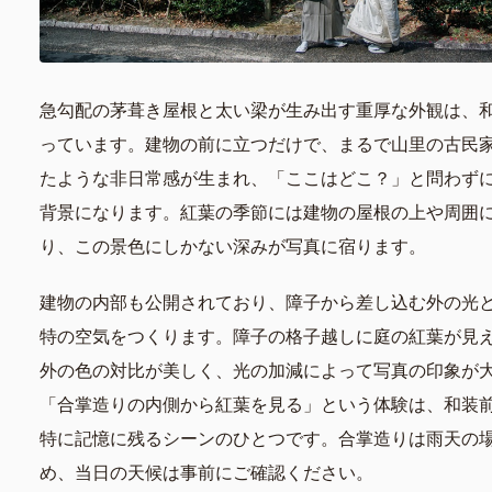
急勾配の茅葺き屋根と太い梁が生み出す重厚な外観は、
っています。建物の前に立つだけで、まるで山里の古民
たような非日常感が生まれ、「ここはどこ？」と問わず
背景になります。紅葉の季節には建物の屋根の上や周囲
り、この景色にしかない深みが写真に宿ります。
建物の内部も公開されており、障子から差し込む外の光
特の空気をつくります。障子の格子越しに庭の紅葉が見
外の色の対比が美しく、光の加減によって写真の印象が
「合掌造りの内側から紅葉を見る」という体験は、和装
特に記憶に残るシーンのひとつです。合掌造りは雨天の
め、当日の天候は事前にご確認ください。