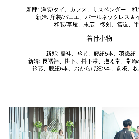
新郎: 洋装/タイ、カフス、サスペンダー 和
新婦: 洋装/パニエ、パールネックレス＆
和装/草履、末広、懐剣、筥迫、
着付小物
新郎: 襦袢、衿芯、腰紐5本、羽織紐
新婦: 長襦袢、掛下、掛下帯、抱え帯、帯締
衿芯、腰紐5本、おからげ紐2本、前板、