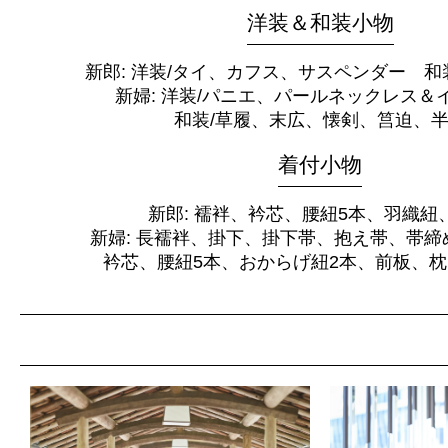
洋装＆和装小物
新郎: 洋装/タイ、カフス、サスペンダー 和
新婦: 洋装/パニエ、パールネックレス＆
和装/草履、末広、懐剣、筥迫、
着付小物
新郎: 襦袢、衿芯、腰紐5本、羽織紐
新婦: 長襦袢、掛下、掛下帯、抱え帯、帯締
衿芯、腰紐5本、おからげ紐2本、前板、