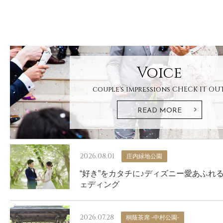
Voice
couple's impressions
CHECK IT OUT
READ MORE
2026.08.01
庄内緑地公園
“好き”をカタチに♪ディズニー愛あふれ
ェディング
2026.07.28
桐蔭茶席 -中村公園-