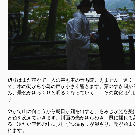
辺りはまだ静かで、人の声も車の音も聞こえません。遠く
て、木の間から小鳥の声が小さく響きます。葉のすき間か
み、景色がゆっくりと明るくなっていく――その変化は何
す。
やがて山の向こうから朝日が顔を出すと、もみじが光を受
と色を変えていきます。川面の光がゆらめき、風に揺れる
る。冷たい空気の中に少しずつ温もりが混ざり、朝が始ま
れます。