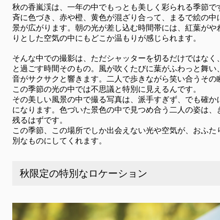
秋の香嵐渓は、一年の中でもっとも美しく彩られる季節で
斉に色づき、赤や橙、黄色が混ざり合って、まるで絵の中
景が広がります。朝の光が差し込む時間帯には、紅葉がや
りとした空気の中にもどこか温もりが感じられます。
そんな中での撮影は、ただシャッターを切るだけではなく
と過ごす時間そのもの。風が吹くたびに葉がふわっと舞い
音がサクサクと響きます。二人で歩きながら笑い合うその
この季節の光の中では不思議と特別に見えるんです。
その美しい風景の中で撮る写真は、派手すぎず、でも確か
になります。色づいた景色の中で見つめ合う二人の姿は、
残るはずです。
この季節、この場所でしか出会えない光や空気が、おふたり
別なものにしてくれます。
秋限定の特別なロケーション