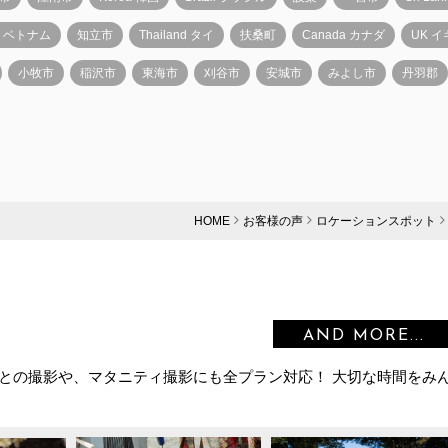
am ベトナム
知立市
Thailand タイ
扶桑町
Canada カナダ
UK 
小牧市
稲沢市
東海市
刈谷市
安城市
みよし市
丹羽郡
HOME
お客様の声
ロケーションスポット
AND MORE...
との撮影や、マタニティ撮影にも全プラン対応！ 大切な時間をみ