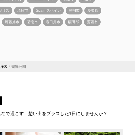
イギリス
清須市
Spain スペイン
豊明市
愛知郡
尾張旭市
碧南市
春日井市
額田郡
愛西市
洋装
鶴舞公園
んなで過ごす、想い出をプラスした1日にしませんか？