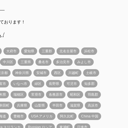
ております！
大府市
愛知県
三重郡
北名古屋市
浜松市
中川区
三重県
桑名市
多治見市
みよし市
東京都
神奈川県
安城市
西区
川越町
土岐市
富市
いなべ市
緑区
長野県
可児市
知多郡
木県
瑞穂区
常滑市
各務原市
昭和区
羽島郡
幸田町
兵庫県
山梨県
半田市
滋賀県
高浜市
海道
豊橋市
USA アメリカ
阿久比町
China 中国
anka スリランカ
Russian ロシア
東浦町
日進市