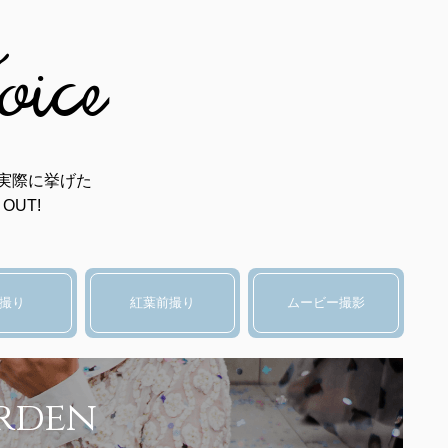
oice
実際に挙げた
OUT!
撮り
紅葉前撮り
ムービー撮影
rden