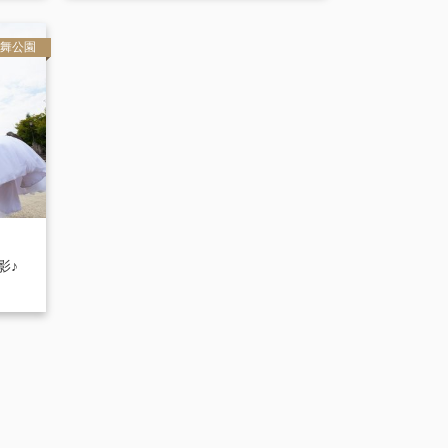
舞公園
影♪