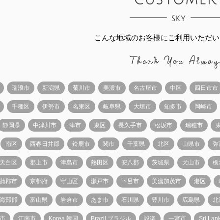
こんな地域のお客様にご利用いただい
瑞浪市
新潟県
菊川市
美濃市
名古屋市
中区
四日市市
千種区
伊勢市
名東区
岐阜県
大垣市
知多市
岡崎市
静岡県
中津川市
津市
東区
長久手市
松坂市
瑞穂市
南区
西春日井郡
鈴鹿市
関市
千葉県
北区
山県市
弥
天白区
郡上市
津島市
熱田区
安八郡
茨城県
犬山市
栃
蒲郡市
京都府
守山区
瀬戸市
下呂市
美濃加茂市
港区
海部郡
富山県
岩倉市
あま市
石川県
豊川市
広島県
北
市
江南市
Korea 韓国
Brazil ブラジル
設楽
一宮市
Sri L