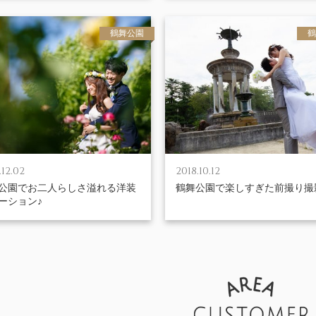
鶴舞公園
鶴
.12.02
2018.10.12
公園でお二人らしさ溢れる洋装
鶴舞公園で楽しすぎた前撮り撮
ーション♪