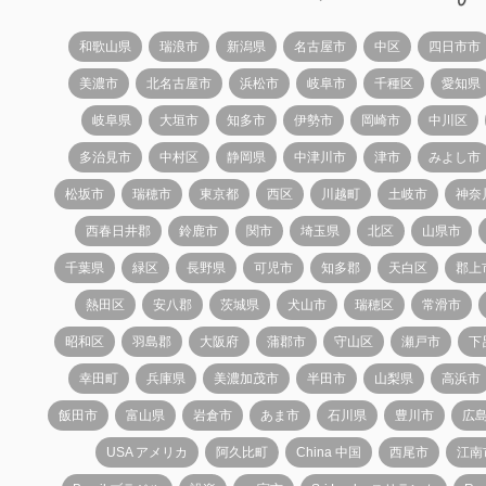
和歌山県
瑞浪市
新潟県
名古屋市
中区
四日市市
美濃市
北名古屋市
浜松市
岐阜市
千種区
愛知県
岐阜県
大垣市
知多市
伊勢市
岡崎市
中川区
多治見市
中村区
静岡県
中津川市
津市
みよし市
松坂市
瑞穂市
東京都
西区
川越町
土岐市
神奈
西春日井郡
鈴鹿市
関市
埼玉県
北区
山県市
千葉県
緑区
長野県
可児市
知多郡
天白区
郡上
熱田区
安八郡
茨城県
犬山市
瑞穂区
常滑市
昭和区
羽島郡
大阪府
蒲郡市
守山区
瀬戸市
下
幸田町
兵庫県
美濃加茂市
半田市
山梨県
高浜市
飯田市
富山県
岩倉市
あま市
石川県
豊川市
広
USA アメリカ
阿久比町
China 中国
西尾市
江南