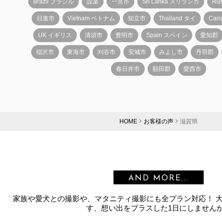
Brazil ブラジル
設楽
一宮市
Sri Lanka スリランカ
Ru
日進市
Vietnam ベトナム
知立市
Thailand タイ
Can
UK イギリス
清須市
豊明市
Spain スペイン
愛知郡
稲沢市
東海市
刈谷市
安城市
みよし市
丹羽郡
春日井市
額田郡
愛西市
HOME
お客様の声
滋賀県
AND MORE...
家族や愛犬との撮影や、マタニティ撮影にも全プラン対応！ 
す、想い出をプラスした1日にしません