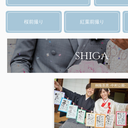
桜前撮り
紅葉前撮り
shiga
桐蔭茶席 -中村公園-