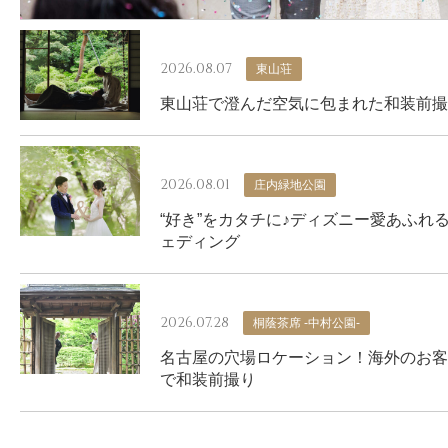
2026.08.07
東山荘
東山荘で澄んだ空気に包まれた和装前撮
2026.08.01
庄内緑地公園
“好き”をカタチに♪ディズニー愛あふれ
ェディング
2026.07.28
桐蔭茶席 -中村公園-
名古屋の穴場ロケーション！海外のお客
で和装前撮り