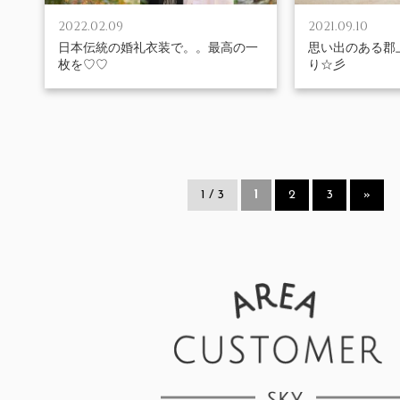
2022.02.09
2021.09.10
日本伝統の婚礼衣装で。。最高の一
思い出のある郡
枚を♡♡
り☆彡
1 / 3
1
2
3
»