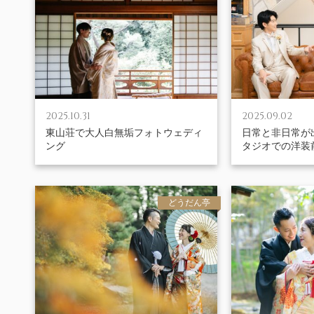
2025.10.31
2025.09.02
東山荘で大人白無垢フォトウェディ
日常と非日常が
ング
タジオでの洋装
どうだん亭