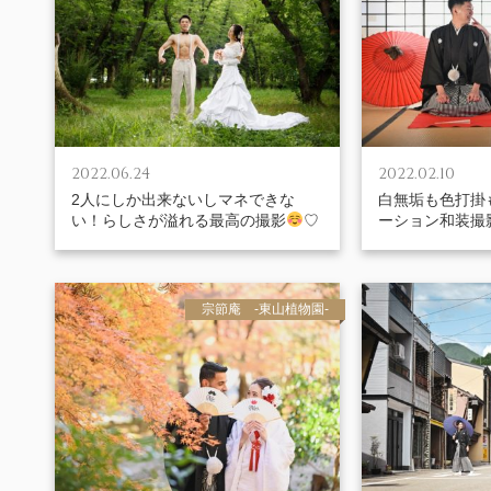
2022.06.24
2022.02.10
2人にしか出来ないしマネできな
白無垢も色打掛
い！らしさが溢れる最高の撮影
♡
ーション和装撮
宗節庵 -東山植物園-