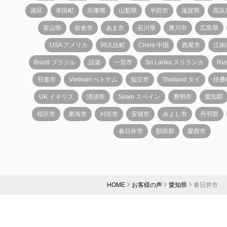
港区
幸田町
兵庫県
山梨県
半田市
滋賀県
高浜
富山県
岩倉市
あま市
石川県
豊川市
広島県
USA アメリカ
阿久比町
China 中国
西尾市
江南
Brazil ブラジル
設楽
一宮市
Sri Lanka スリランカ
Ru
日進市
Vietnam ベトナム
知立市
Thailand タイ
扶桑
UK イギリス
清須市
Spain スペイン
豊明市
愛知郡
稲沢市
東海市
刈谷市
安城市
みよし市
丹羽郡
春日井市
額田郡
愛西市
HOME
お客様の声
愛知県
春日井市