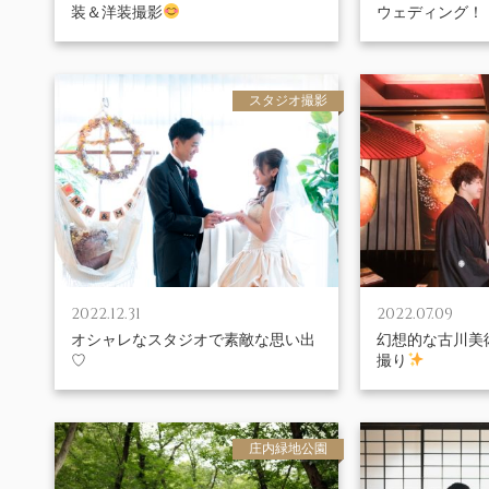
装＆洋装撮影
ウェディング！！
スタジオ撮影
2022.12.31
2022.07.09
オシャレなスタジオで素敵な思い出
幻想的な古川美
♡
撮り
庄内緑地公園