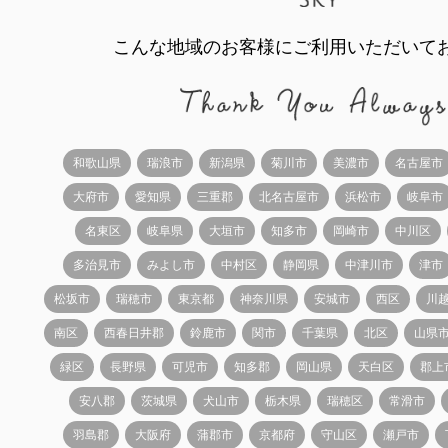
こんな地域のお客様にご利用いただいて
和歌山県
瑞浪市
新潟県
菊川市
美濃市
名古屋市
大府市
愛知県
三重郡
北名古屋市
浜松市
岐阜市
名東区
岐阜県
大垣市
知多市
岡崎市
中川区
多治見市
みよし市
中村区
静岡県
中津川市
津市
松坂市
瑞穂市
東京都
神奈川県
安城市
西区
川
南区
西春日井郡
鈴鹿市
関市
千葉県
北区
山県
緑区
長野県
可児市
知多郡
岡山県
天白区
郡上
安八郡
茨城県
犬山市
栃木県
瑞穂区
常滑市
羽島郡
大阪府
蒲郡市
京都府
守山区
瀬戸市