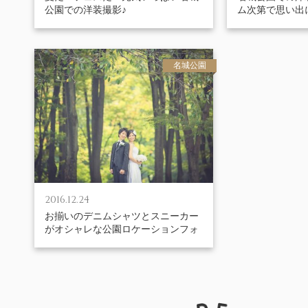
公園での洋装撮影♪
ム次第で思い出
名城公園
2016.12.24
お揃いのデニムシャツとスニーカー
がオシャレな公園ロケーションフォ
ト