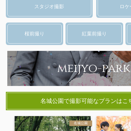
スタジオ撮影
ロケ
桜前撮り
紅葉前撮り
meijyo-park
名城公園で撮影可能なプランはこ
名城公園