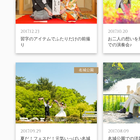
2017.12.23
2017.10.20
習字のアイテムでふたりだけの前撮
お二人の想いを
り
での演奏会♪
名城公園
2017.09.29
2017.08.09
夏だ！フェスだ！元気いっぱい名城
名城公園での洋