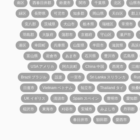
南区
西春日井郡
鈴鹿市
関市
千葉県
北区
山県
緑区
長野県
可児市
知多郡
岡山県
天白区
郡上
安八郡
茨城県
犬山市
栃木県
瑞穂区
常滑市
羽島郡
大阪府
蒲郡市
京都府
守山区
瀬戸市
港区
幸田町
兵庫県
山梨県
半田市
滋賀県
高浜
富山県
岩倉市
あま市
石川県
豊川市
広島県
USA アメリカ
阿久比町
China 中国
西尾市
江南
Brazil ブラジル
設楽
一宮市
Sri Lanka スリランカ
Ru
日進市
Vietnam ベトナム
知立市
Thailand タイ
扶桑
UK イギリス
清須市
Spain スペイン
豊明市
愛知郡
稲沢市
東海市
刈谷市
安城市
みよし市
丹羽郡
春日井市
額田郡
愛西市