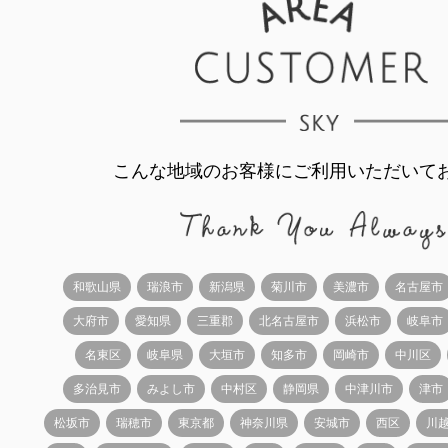
こんな地域のお客様にご利用いただいて
和歌山県
瑞浪市
新潟県
菊川市
美濃市
名古屋市
大府市
愛知県
三重郡
北名古屋市
浜松市
岐阜市
名東区
岐阜県
大垣市
知多市
岡崎市
中川区
多治見市
みよし市
中村区
静岡県
中津川市
津市
松坂市
瑞穂市
東京都
神奈川県
安城市
西区
川