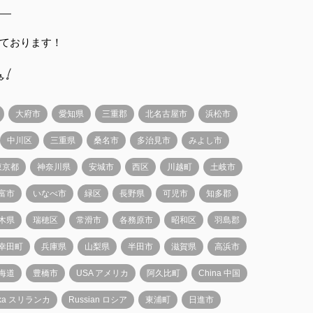
ております！
大府市
愛知県
三重郡
北名古屋市
浜松市
中川区
三重県
桑名市
多治見市
みよし市
東京都
神奈川県
安城市
西区
川越町
土岐市
富市
いなべ市
緑区
長野県
可児市
知多郡
木県
瑞穂区
常滑市
各務原市
昭和区
羽島郡
幸田町
兵庫県
山梨県
半田市
滋賀県
高浜市
海道
豊橋市
USA アメリカ
阿久比町
China 中国
anka スリランカ
Russian ロシア
東浦町
日進市