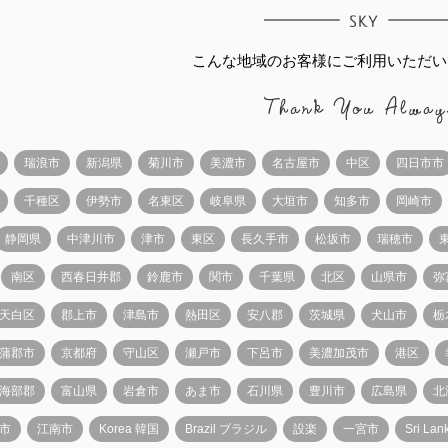
こんな地域のお客様にご利用いただい
瑞浪市
新潟県
菊川市
美濃市
名古屋市
中区
四日市市
千種区
伊勢市
名東区
岐阜県
大垣市
知多市
岡崎市
静岡県
中津川市
津市
東区
長久手市
松坂市
瑞穂市
南区
西春日井郡
鈴鹿市
関市
千葉県
北区
山県市
弥
天白区
郡上市
津島市
熱田区
安八郡
茨城県
犬山市
栃
蒲郡市
京都府
守山区
瀬戸市
下呂市
美濃加茂市
港区
海部郡
富山県
岩倉市
あま市
石川県
豊川市
広島県
北
市
江南市
Korea 韓国
Brazil ブラジル
設楽
一宮市
Sri L