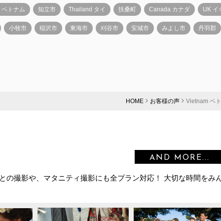
am ベトナム
知立市
Thailand タイ
扶桑町
Canada カナダ
UK 
小牧市
稲沢市
東海市
刈谷市
安城市
みよし市
丹羽郡
HOME
お客様の声
Vietnam 
AND MORE...
との撮影や、マタニティ撮影にも全プラン対応！ 大切な時間をみ