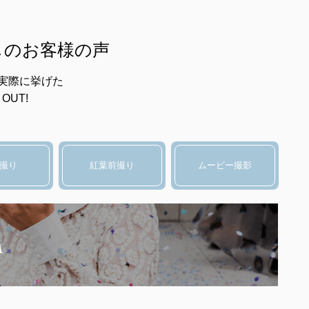
越しのお客様の声
実際に挙げた
OUT!
撮り
紅葉前撮り
ムービー撮影
m