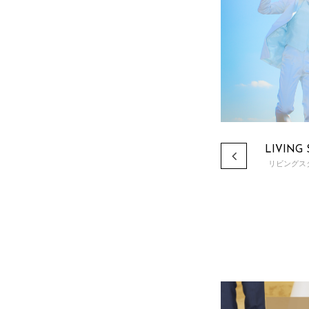
つ、アットホームな空間で撮影。
空間と、こだわりの小物を使った演出で”スト
ある撮影を行なっていただけます。
READ MORE
LIVING
リビングス