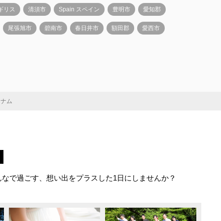
イギリス
清須市
Spain スペイン
豊明市
愛知郡
尾張旭市
碧南市
春日井市
額田郡
愛西市
ベトナム
んなで過ごす、想い出をプラスした1日にしませんか？