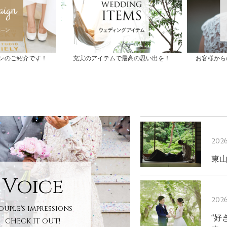
ンのご紹介です！
充実のアイテムで最高の思い出を！
お客様から
2026
東
Voice
2026
ouple's impressions
“好
CHECK IT OUT!