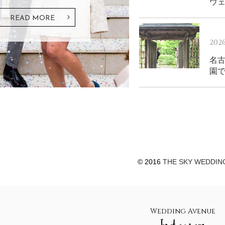
ウ
READ MORE
2026
名
園
© 2016
THE SKY WEDDIN
Wedding Avenue