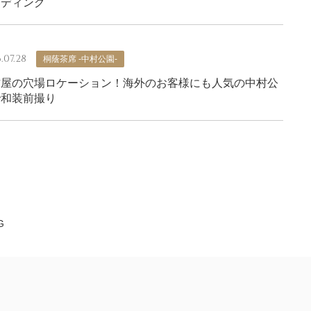
ェディング
.07.28
桐蔭茶席 -中村公園-
古屋の穴場ロケーション！海外のお客様にも人気の中村公
で和装前撮り
G