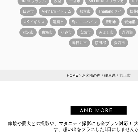
Brazil ブラジル
設楽
一宮市
Sri Lanka スリランカ
Ru
日進市
Vietnam ベトナム
知立市
Thailand タイ
扶桑
UK イギリス
清須市
Spain スペイン
豊明市
愛知郡
稲沢市
東海市
刈谷市
安城市
みよし市
丹羽郡
春日井市
額田郡
愛西市
HOME
お客様の声
岐阜県
郡上市
AND MORE...
家族や愛犬との撮影や、マタニティ撮影にも全プラン対応！ 
す、想い出をプラスした1日にしません