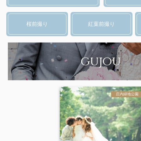
桜前撮り
紅葉前撮り
gujou
庄内緑地公園