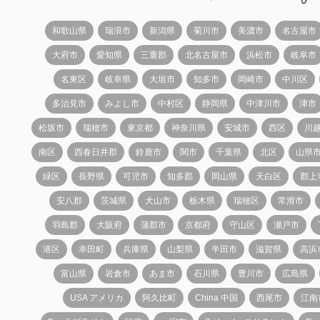
和歌山県
瑞浪市
新潟県
菊川市
美濃市
名古屋市
大府市
愛知県
三重郡
北名古屋市
浜松市
岐阜市
名東区
岐阜県
大垣市
知多市
岡崎市
中川区
多治見市
みよし市
中村区
静岡県
中津川市
津市
松坂市
瑞穂市
東京都
神奈川県
安城市
西区
川
南区
西春日井郡
鈴鹿市
関市
千葉県
北区
山県
緑区
長野県
可児市
知多郡
岡山県
天白区
郡上
安八郡
茨城県
犬山市
栃木県
瑞穂区
常滑市
羽島郡
大阪府
蒲郡市
京都府
守山区
瀬戸市
港区
幸田町
兵庫県
山梨県
半田市
滋賀県
高浜
富山県
岩倉市
あま市
石川県
豊川市
広島県
USA アメリカ
阿久比町
China 中国
西尾市
江南