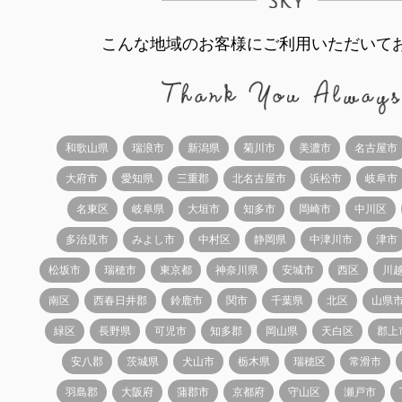
こんな地域のお客様にご利用いただいて
和歌山県
瑞浪市
新潟県
菊川市
美濃市
名古屋市
大府市
愛知県
三重郡
北名古屋市
浜松市
岐阜市
名東区
岐阜県
大垣市
知多市
岡崎市
中川区
多治見市
みよし市
中村区
静岡県
中津川市
津市
松坂市
瑞穂市
東京都
神奈川県
安城市
西区
川
南区
西春日井郡
鈴鹿市
関市
千葉県
北区
山県
緑区
長野県
可児市
知多郡
岡山県
天白区
郡上
安八郡
茨城県
犬山市
栃木県
瑞穂区
常滑市
羽島郡
大阪府
蒲郡市
京都府
守山区
瀬戸市