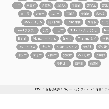
港区
幸田町
兵庫県
山梨県
半田市
滋賀県
高浜
富山県
岩倉市
あま市
石川県
豊川市
広島県
USA アメリカ
阿久比町
China 中国
西尾市
江南
Brazil ブラジル
設楽
一宮市
Sri Lanka スリランカ
Ru
日進市
Vietnam ベトナム
知立市
Thailand タイ
扶桑
UK イギリス
清須市
Spain スペイン
豊明市
愛知郡
稲沢市
東海市
刈谷市
安城市
みよし市
丹羽郡
春日井市
額田郡
愛西市
HOME
お客様の声
ロケーションスポット
洋装
ラ