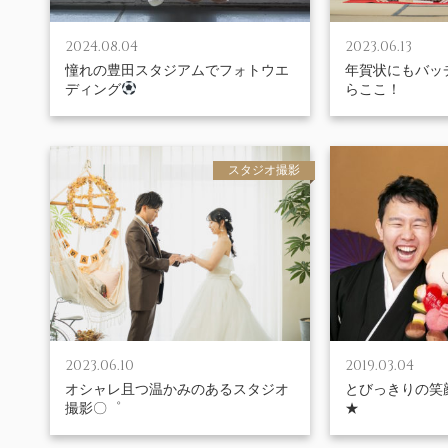
2024.08.04
2023.06.13
憧れの豊田スタジアムでフォトウエ
年賀状にもバッ
ディング
らここ！
スタジオ撮影
2023.06.10
2019.03.04
オシャレ且つ温かみのあるスタジオ
とびっきりの笑
撮影〇゜
★