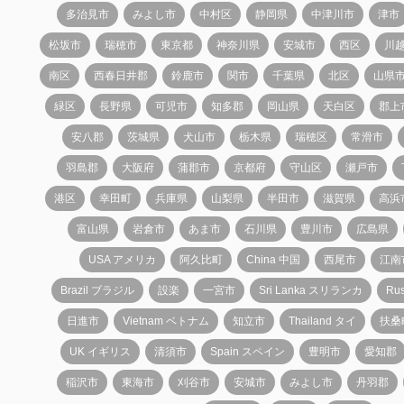
多治見市
みよし市
中村区
静岡県
中津川市
津市
松坂市
瑞穂市
東京都
神奈川県
安城市
西区
川
南区
西春日井郡
鈴鹿市
関市
千葉県
北区
山県
緑区
長野県
可児市
知多郡
岡山県
天白区
郡上
安八郡
茨城県
犬山市
栃木県
瑞穂区
常滑市
羽島郡
大阪府
蒲郡市
京都府
守山区
瀬戸市
港区
幸田町
兵庫県
山梨県
半田市
滋賀県
高浜
富山県
岩倉市
あま市
石川県
豊川市
広島県
USA アメリカ
阿久比町
China 中国
西尾市
江南
Brazil ブラジル
設楽
一宮市
Sri Lanka スリランカ
Ru
日進市
Vietnam ベトナム
知立市
Thailand タイ
扶桑
UK イギリス
清須市
Spain スペイン
豊明市
愛知郡
稲沢市
東海市
刈谷市
安城市
みよし市
丹羽郡