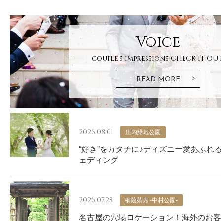
Voice
couple's impressions
CHECK IT OUT
READ MORE
2026.08.01
庄内緑地公園
“好き”をカタチに♪ディズニー愛あふれ
ェディング
2026.07.28
桐蔭茶席 -中村公園-
名古屋の穴場ロケーション！海外のお客