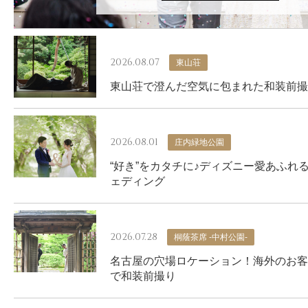
2026.08.07
東山荘
東山荘で澄んだ空気に包まれた和装前撮
2026.08.01
庄内緑地公園
“好き”をカタチに♪ディズニー愛あふれ
ェディング
2026.07.28
桐蔭茶席 -中村公園-
名古屋の穴場ロケーション！海外のお客
で和装前撮り