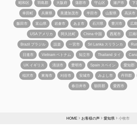
昭和区
羽島郡
大阪府
蒲郡市
守山区
瀬戸市
下
幸田町
兵庫県
美濃加茂市
半田市
山梨県
高浜市
飯田市
富山県
岩倉市
あま市
石川県
豊川市
広
USA アメリカ
阿久比町
China 中国
西尾市
江南
Brazil ブラジル
設楽
一宮市
Sri Lanka スリランカ
Ru
日進市
Vietnam ベトナム
知立市
Thailand タイ
Can
UK イギリス
清須市
豊明市
Spain スペイン
愛知郡
稲沢市
東海市
刈谷市
安城市
みよし市
丹羽郡
春日井市
額田郡
愛西市
HOME
お客様の声
愛知県
小牧市