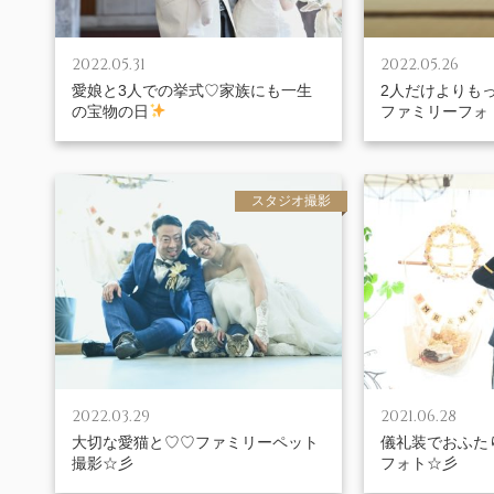
2022.05.31
2022.05.26
愛娘と3人での挙式♡家族にも一生
2人だけよりも
の宝物の日
ファミリーフォ
スタジオ撮影
2022.03.29
2021.06.28
大切な愛猫と♡♡ファミリーペット
儀礼装でおふた
撮影☆彡
フォト☆彡