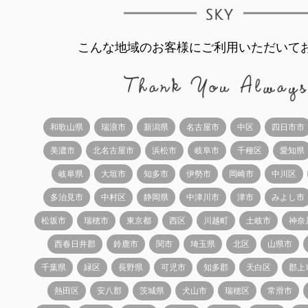
こんな地域のお客様にご利用いただいて
和歌山県
瑞浪市
新潟県
名古屋市
中区
四日市市
美濃市
北名古屋市
浜松市
岐阜市
千種区
愛知県
岐阜県
大垣市
知多市
伊勢市
岡崎市
中川区
多治見市
中村区
静岡県
中津川市
津市
みよし市
松坂市
瑞穂市
東京都
西区
川越町
土岐市
神奈
西春日井郡
鈴鹿市
関市
埼玉県
北区
山県市
千葉県
緑区
長野県
可児市
知多郡
天白区
郡上
熱田区
安八郡
茨城県
犬山市
瑞穂区
常滑市