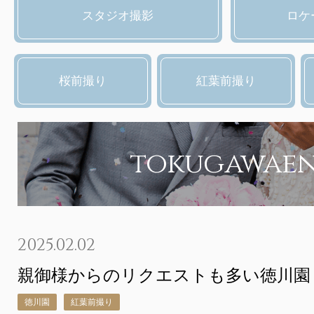
スタジオ撮影
ロケ
桜前撮り
紅葉前撮り
tokugawae
2025.02.02
親御様からのリクエストも多い徳川園
徳川園
紅葉前撮り