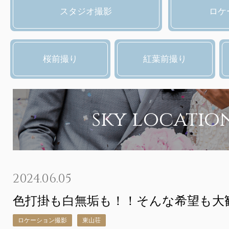
スタジオ撮影
ロケ
桜前撮り
紅葉前撮り
sky locatio
2024.06.05
色打掛も白無垢も！！そんな希望も大
ロケーション撮影
東山荘