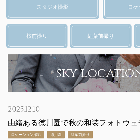
スタジオ撮影
ロケ
桜前撮り
紅葉前撮り
sky locatio
2025.12.10
由緒ある徳川園で秋の和装フォトウェ
ロケーション撮影
徳川園
紅葉前撮り