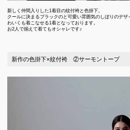
新しく仲間入りした1着目の紋付袴と色掛下。
クールに決まるブラックのと可愛い雰囲気のしぼりのデザ
わいくも着こなせる1着となっております。
お2人で揃えて着てもオシャレです♪
新作の色掛下×紋付袴 ②サーモントープ