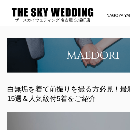
-NAGOYA YA
ザ・スカイウェディング 名古屋 矢場町店
maedori
白無垢を着て前撮りを撮る方必見！最
15選＆人気紋付5着をご紹介