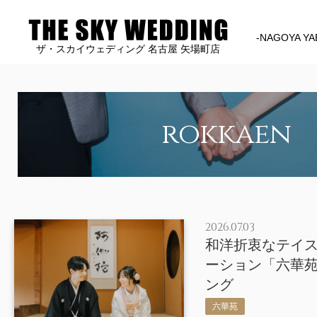
-NAGOYA YA
ザ・スカイウェディング 名古屋 矢場町店
rokkaen
2026.07.03
和洋折衷なテイ
ーション「六華
ング
六華苑