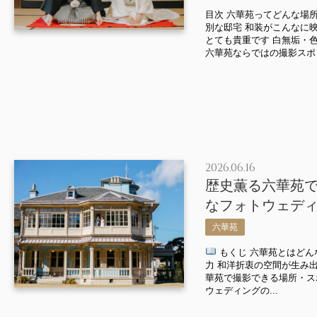
目次 六華苑ってどんな場
別な邸宅 和装がこんなに
とても貴重です 白無垢・
六華苑ならではの撮影スポッ
2026.06.16
歴史薫る六華苑
なフォトウェデ
六華苑
もくじ 六華苑とはどん
力 和洋折衷の空間が生み
華苑で撮影できる場所・ス
ウェディングの...