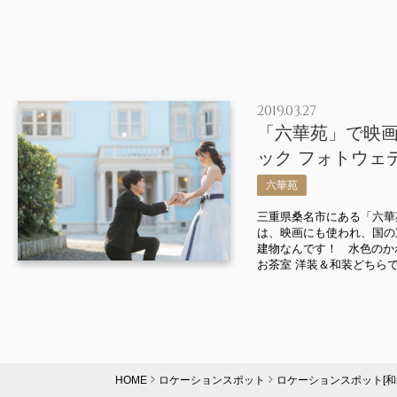
2019.03.27
「六華苑」で映
ック フォトウェ
六華苑
三重県桑名市にある「六華
は、映画にも使われ、国の
建物なんです！ 水色のか
お茶室 洋装＆和装どちらでも
HOME
ロケーションスポット
ロケーションスポット[和