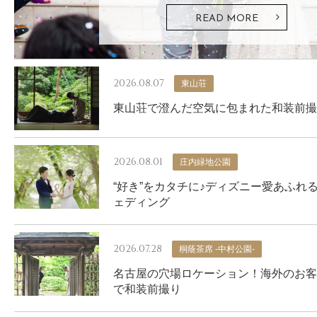
READ MORE
2026.08.07
東山荘
東山荘で澄んだ空気に包まれた和装前撮
2026.08.01
庄内緑地公園
“好き”をカタチに♪ディズニー愛あふれ
ェディング
2026.07.28
桐蔭茶席 -中村公園-
名古屋の穴場ロケーション！海外のお客
で和装前撮り