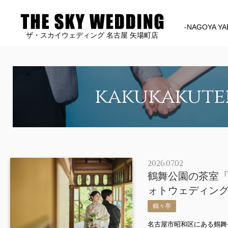
-NAGOYA YA
ザ・スカイウェディング 名古屋 矢場町店
kakukakute
2026.07.02
鶴舞公園の茶室
ォトウェディン
鶴々亭
名古屋市昭和区にある鶴舞