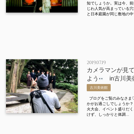
知でしょうか。実は今、前
じわ人気が高まっている穴
と日本庭園が同じ敷地の中で
2019.07.19
カメラマンが見
よう
in古川美
古川美術館
ブログをご覧のみなさま♡
かがお過ごしでしょうか？
火大会、イベント盛りだく
けず、しっかりと体調...