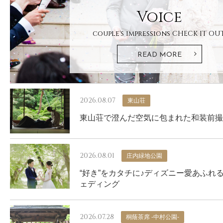
Voice
couple's impressions
CHECK IT OUT
READ MORE
2026.08.07
東山荘
東山荘で澄んだ空気に包まれた和装前撮
2026.08.01
庄内緑地公園
“好き”をカタチに♪ディズニー愛あふれ
ェディング
2026.07.28
桐蔭茶席 -中村公園-