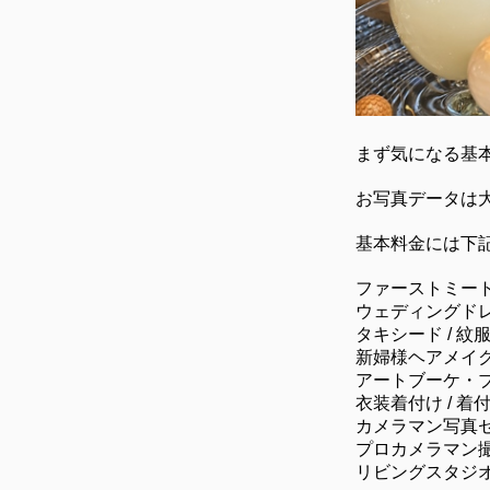
まず気になる基本
お写真データは大
基本料金には下
ファーストミー
ウェディングド
タキシード / 紋
新婦様ヘアメイク
アートブーケ・ブ
衣装着付け / 着
カメラマン写真セ
プロカメラマン撮影
リビングスタジ