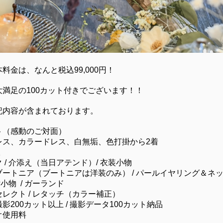
料金は、なんと税込99,000円！
満足の100カット付きでございます！！
記内容が含まれております。
ト（感動のご対面）
レス、カラードレス、白無垢、色打掛から2着
服
 / 介添え（当日アテンド）/ 衣装小物
ートニア（ブートニアは洋装のみ） / パールイヤリング＆ネ
付小物 / ガーランド
レクト / レタッチ（カラー補正）
200カット以上 / 撮影データ100カット納品
オ使用料