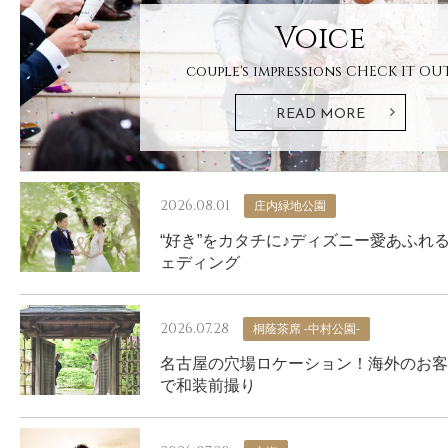
Voice
couple's impressions
CHECK IT OUT
READ MORE
2026.08.01
庄内緑地公園
“好き”をカタチに♪ディズニー愛あふれ
ェディング
2026.07.28
桐蔭茶席 -中村公園-
名古屋の穴場ロケーション！海外のお客
で和装前撮り